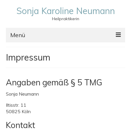
Sonja Karoline Neumann
Heilpraktikerin
Menü
Über Mich
Impressum
Behandlungen
Vitalogie/ Atlasbehandlung
Angaben gemäß § 5 TMG
Breuss-Massage
Sonja Neumann
Unsere Wirbelsäule
Iltisstr. 11
Kosten & Erstattungen
50825 Köln
Kontakt
Kontakt