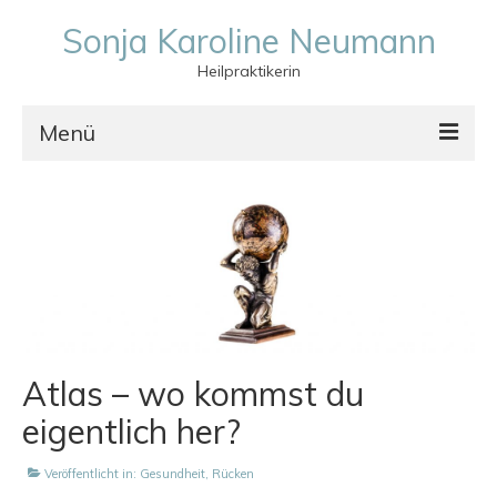
Sonja Karoline Neumann
Heilpraktikerin
Menü
Über Mich
Behandlungen
Vitalogie/ Atlasbehandlung
Breuss-Massage
Unsere Wirbelsäule
Atlas – wo kommst du
Kosten & Erstattungen
eigentlich her?
Kontakt
Veröffentlicht in:
Gesundheit
,
Rücken